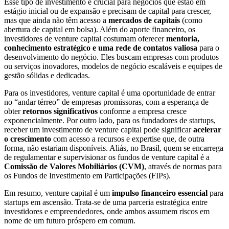
Esse tipo de investimento é crucial para negócios que estão em
estágio inicial ou de expansão e precisam de capital para crescer,
mas que ainda não têm acesso a
mercados de capitais
(como
abertura de capital em bolsa). Além do aporte financeiro, os
investidores de venture capital costumam oferecer
mentoria,
conhecimento estratégico e uma rede de contatos valiosa
para o
desenvolvimento do negócio. Eles buscam empresas com produtos
ou serviços inovadores, modelos de negócio escaláveis e equipes de
gestão sólidas e dedicadas.
Para os investidores, venture capital é uma oportunidade de entrar
no “andar térreo” de empresas promissoras, com a esperança de
obter
retornos significativos
conforme a empresa cresce
exponencialmente. Por outro lado, para os fundadores de startups,
receber um investimento de venture capital pode significar
acelerar
o crescimento
com acesso a recursos e expertise que, de outra
forma, não estariam disponíveis. Aliás, no Brasil, quem se encarrega
de regulamentar e supervisionar os fundos de venture capital é a
Comissão de Valores Mobiliários (CVM)
, através de normas para
os Fundos de Investimento em Participações (FIPs).
Em resumo, venture capital é um
impulso financeiro essencial
para
startups em ascensão. Trata-se de uma parceria estratégica entre
investidores e empreendedores, onde ambos assumem riscos em
nome de um futuro próspero em comum.