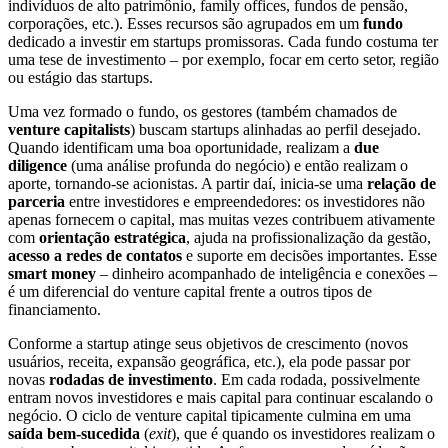
indivíduos de alto patrimônio, family offices, fundos de pensão,
corporações, etc.). Esses recursos são agrupados em um
fundo
dedicado a investir em startups promissoras. Cada fundo costuma ter
uma tese de investimento – por exemplo, focar em certo setor, região
ou estágio das startups.
Uma vez formado o fundo, os gestores (também chamados de
venture capitalists
) buscam startups alinhadas ao perfil desejado.
Quando identificam uma boa oportunidade, realizam a
due
diligence
(uma análise profunda do negócio) e então realizam o
aporte, tornando-se acionistas. A partir daí, inicia-se uma
relação de
parceria
entre investidores e empreendedores: os investidores não
apenas fornecem o capital, mas muitas vezes contribuem ativamente
com
orientação estratégica
, ajuda na profissionalização da gestão,
acesso a redes de contatos
e suporte em decisões importantes. Esse
smart money
– dinheiro acompanhado de inteligência e conexões –
é um diferencial do venture capital frente a outros tipos de
financiamento.
Conforme a startup atinge seus objetivos de crescimento (novos
usuários, receita, expansão geográfica, etc.), ela pode passar por
novas
rodadas de investimento
. Em cada rodada, possivelmente
entram novos investidores e mais capital para continuar escalando o
negócio. O ciclo de venture capital tipicamente culmina em uma
saída bem-sucedida
(
exit
), que é quando os investidores realizam o