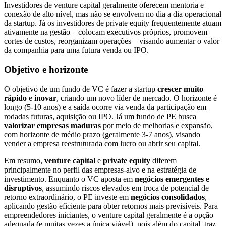
Investidores de venture capital geralmente oferecem mentoria e
conexão de alto nível, mas não se envolvem no dia a dia operacional
da startup. Já os investidores de private equity frequentemente atuam
ativamente na gestão – colocam executivos próprios, promovem
cortes de custos, reorganizam operações – visando aumentar o valor
da companhia para uma futura venda ou IPO.
Objetivo e horizonte
O objetivo de um fundo de VC é fazer a startup
crescer muito
rápido
e
inovar
, criando um novo líder de mercado. O horizonte é
longo (5-10 anos) e a saída ocorre via venda da participação em
rodadas futuras, aquisição ou IPO. Já um fundo de PE busca
valorizar empresas maduras
por meio de melhorias e expansão,
com horizonte de médio prazo (geralmente 3-7 anos), visando
vender a empresa reestruturada com lucro ou abrir seu capital.
Em resumo,
venture capital
e
private equity
diferem
principalmente no perfil das empresas-alvo e na estratégia de
investimento. Enquanto o VC aposta em
negócios emergentes e
disruptivos
, assumindo riscos elevados em troca de potencial de
retorno extraordinário, o PE investe em
negócios consolidados
,
aplicando gestão eficiente para obter retornos mais previsíveis. Para
empreendedores iniciantes, o venture capital geralmente é a opção
adequada (e muitas vezes a única viável), pois além do capital, traz