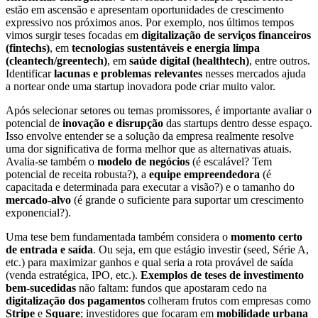
estão em ascensão e apresentam oportunidades de crescimento
expressivo nos próximos anos. Por exemplo, nos últimos tempos
vimos surgir teses focadas em
digitalização de serviços financeiros
(fintechs)
, em
tecnologias sustentáveis e energia limpa
(cleantech/greentech)
, em
saúde digital (healthtech)
, entre outros.
Identificar
lacunas e problemas relevantes
nesses mercados ajuda
a nortear onde uma startup inovadora pode criar muito valor.
Após selecionar setores ou temas promissores, é importante avaliar o
potencial de
inovação e disrupção
das startups dentro desse espaço.
Isso envolve entender se a solução da empresa realmente resolve
uma dor significativa de forma melhor que as alternativas atuais.
Avalia-se também o
modelo de negócios
(é escalável? Tem
potencial de receita robusta?), a
equipe empreendedora
(é
capacitada e determinada para executar a visão?) e o tamanho do
mercado-alvo
(é grande o suficiente para suportar um crescimento
exponencial?).
Uma tese bem fundamentada também considera o
momento certo
de entrada e saída
. Ou seja, em que estágio investir (seed, Série A,
etc.) para maximizar ganhos e qual seria a rota provável de saída
(venda estratégica, IPO, etc.).
Exemplos de teses de investimento
bem-sucedidas
não faltam: fundos que apostaram cedo na
digitalização dos pagamentos
colheram frutos com empresas como
Stripe
e
Square
; investidores que focaram em
mobilidade urbana