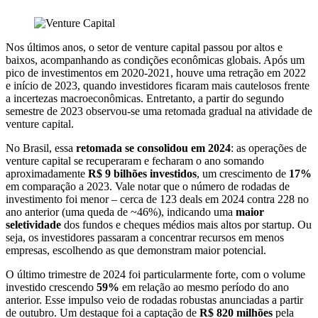
Nos últimos anos, o setor de venture capital passou por altos e
baixos, acompanhando as condições econômicas globais. Após um
pico de investimentos em 2020-2021, houve uma retração em 2022
e início de 2023, quando investidores ficaram mais cautelosos frente
a incertezas macroeconômicas. Entretanto, a partir do segundo
semestre de 2023 observou-se uma retomada gradual na atividade de
venture capital.
No Brasil, essa
retomada se consolidou em 2024
: as operações de
venture capital se recuperaram e fecharam o ano somando
aproximadamente
R$ 9 bilhões investidos
, um crescimento de
17%
em comparação a 2023. Vale notar que o número de rodadas de
investimento foi menor – cerca de 123 deals em 2024 contra 228 no
ano anterior (uma queda de ~46%), indicando uma
maior
seletividade
dos fundos e cheques médios mais altos por startup. Ou
seja, os investidores passaram a concentrar recursos em menos
empresas, escolhendo as que demonstram maior potencial.
O último trimestre de 2024 foi particularmente forte, com o volume
investido crescendo
59%
em relação ao mesmo período do ano
anterior. Esse impulso veio de rodadas robustas anunciadas a partir
de outubro. Um destaque foi a captação de
R$ 820 milhões
pela