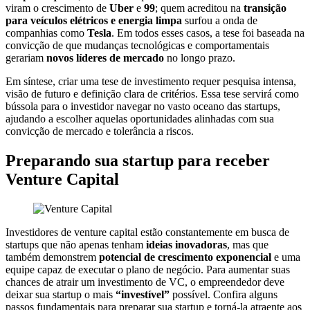
viram o crescimento de
Uber
e
99
; quem acreditou na
transição
para veículos elétricos e energia limpa
surfou a onda de
companhias como
Tesla
. Em todos esses casos, a tese foi baseada na
convicção de que mudanças tecnológicas e comportamentais
gerariam
novos líderes de mercado
no longo prazo.
Em síntese, criar uma tese de investimento requer pesquisa intensa,
visão de futuro e definição clara de critérios. Essa tese servirá como
bússola para o investidor navegar no vasto oceano das startups,
ajudando a escolher aquelas oportunidades alinhadas com sua
convicção de mercado e tolerância a riscos.
Preparando sua startup para receber
Venture Capital
Investidores de venture capital estão constantemente em busca de
startups que não apenas tenham
ideias inovadoras
, mas que
também demonstrem
potencial de crescimento exponencial
e uma
equipe capaz de executar o plano de negócio. Para aumentar suas
chances de atrair um investimento de VC, o empreendedor deve
deixar sua startup o mais
“investível”
possível. Confira alguns
passos fundamentais para preparar sua startup e torná-la atraente aos