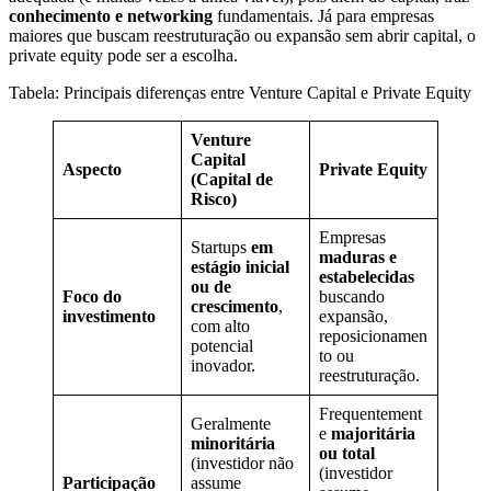
conhecimento e networking
fundamentais. Já para empresas
maiores que buscam reestruturação ou expansão sem abrir capital, o
private equity pode ser a escolha.
Tabela: Principais diferenças entre Venture Capital e Private Equity
Venture
Capital
Aspecto
Private Equity
(Capital de
Risco)
Empresas
Startups
em
maduras e
estágio inicial
estabelecidas
ou de
Foco do
buscando
crescimento
,
investimento
expansão,
com alto
reposicionamen
potencial
to ou
inovador.
reestruturação.
Frequentement
Geralmente
e
majoritária
minoritária
ou total
(investidor não
(investidor
Participação
assume