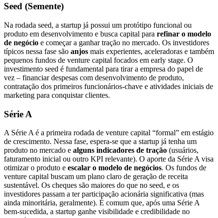
Seed (Semente)
Na rodada seed, a startup já possui um protótipo funcional ou
produto em desenvolvimento e busca capital para
refinar o modelo
de negócio
e começar a ganhar tração no mercado. Os investidores
típicos nessa fase são
anjos
mais experientes, aceleradoras e também
pequenos fundos de venture capital focados em early stage. O
investimento seed é fundamental para tirar a empresa do papel de
vez – financiar despesas com desenvolvimento de produto,
contratação dos primeiros funcionários-chave e atividades iniciais de
marketing para conquistar clientes.
Série A
A Série A é a primeira rodada de venture capital “formal” em estágio
de crescimento. Nessa fase, espera-se que a startup já tenha um
produto no mercado e
alguns indicadores de tração
(usuários,
faturamento inicial ou outro KPI relevante). O aporte da Série A visa
otimizar o produto e
escalar o modelo de negócios
. Os fundos de
venture capital buscam um plano claro de geração de receita
sustentável. Os cheques são maiores do que no seed, e os
investidores passam a ter participação acionária significativa (mas
ainda minoritária, geralmente). É comum que, após uma Série A
bem-sucedida, a startup ganhe visibilidade e credibilidade no