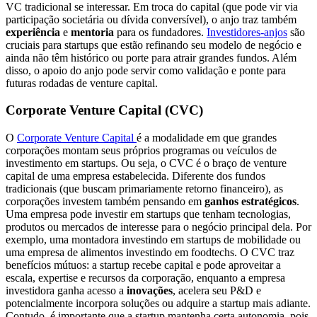
VC tradicional se interessar. Em troca do capital (que pode vir via
participação societária ou dívida conversível), o anjo traz também
experiência
e
mentoria
para os fundadores.
Investidores-anjos
são
cruciais para startups que estão refinando seu modelo de negócio e
ainda não têm histórico ou porte para atrair grandes fundos. Além
disso, o apoio do anjo pode servir como validação e ponte para
futuras rodadas de venture capital.
Corporate Venture Capital (CVC)
O
Corporate Venture Capital
é a modalidade em que grandes
corporações montam seus próprios programas ou veículos de
investimento em startups. Ou seja, o CVC é o braço de venture
capital de uma empresa estabelecida. Diferente dos fundos
tradicionais (que buscam primariamente retorno financeiro), as
corporações investem também pensando em
ganhos estratégicos
.
Uma empresa pode investir em startups que tenham tecnologias,
produtos ou mercados de interesse para o negócio principal dela. Por
exemplo, uma montadora investindo em startups de mobilidade ou
uma empresa de alimentos investindo em foodtechs. O CVC traz
benefícios mútuos: a startup recebe capital e pode aproveitar a
escala, expertise e recursos da corporação, enquanto a empresa
investidora ganha acesso a
inovações
, acelera seu P&D e
potencialmente incorpora soluções ou adquire a startup mais adiante.
Contudo, é importante que a startup mantenha certa autonomia, pois