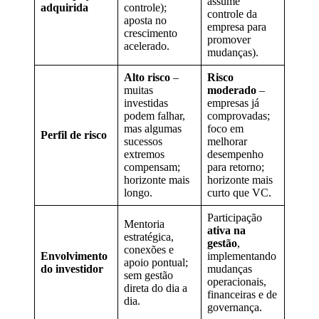
assume
adquirida
controle);
controle da
aposta no
empresa para
crescimento
promover
acelerado.
mudanças).
Alto risco
–
Risco
muitas
moderado
–
investidas
empresas já
podem falhar,
comprovadas;
mas algumas
foco em
Perfil de risco
sucessos
melhorar
extremos
desempenho
compensam;
para retorno;
horizonte mais
horizonte mais
longo.
curto que VC.
Participação
Mentoria
ativa na
estratégica,
gestão
,
conexões e
Envolvimento
implementando
apoio pontual;
do investidor
mudanças
sem gestão
operacionais,
direta do dia a
financeiras e de
dia.
governança.