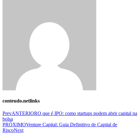
conteudo.netlinks
Prev
ANTERIOR
O que é IPO: como startups podem abrir capital na
bolsa
PRÓXIMO
Venture Capital: Guia Definitivo de Capital de
Risco
Next